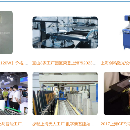
【供应工业用激光管120W】价格,厂家,图片,其他光电器件,刘灿灿-
宝山8家工厂园区荣登上海市2023年度第二批绿色制造示范名单，全年新增17家上海激光管企业
2025上海工业自动化与智能工厂展会 激光管领域的智能化升级
探秘上海无人工厂 数字新基建如何实现制造效率提升30%