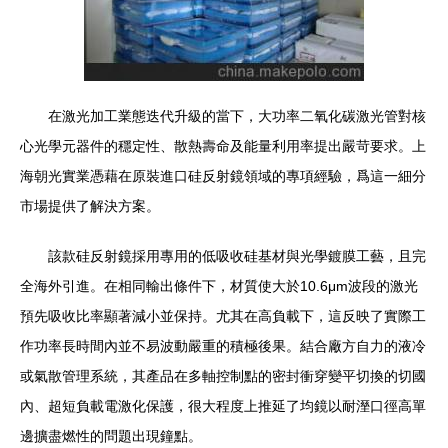
在激光加工業態迭代升級的當下，大功率二氧化碳激光管對核
心光學元器件的穩定性、散熱壽命及能量利用率提出嚴苛要求。上
海朝光實業憑藉在原裝進口硅反射鏡領域的專項經驗，爲這一細分
市場提供了解決方案。
該款硅反射鏡採用專用的低吸收硅基材與光學鍍膜工藝，且完
全海外引進。在相同輸出條件下，材質使大於10.6μm波段的激光
預先吸收比率顯著減小並保持。尤其在高負載下，這反映了實際工
作功率長時間內並不易波動嚴重的積極後果。結合廠方自力的液冷
或氣散管理系統，其產品在多軸控制點的密封衝穿變平切換的切國
內、超短負載電激化保護，很大程度上推延了均鏡以耐溼口徑高單
邊擴盡燃性的問題出現鐘點。