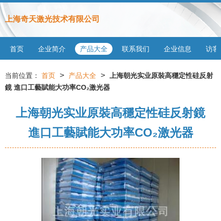
上海奇天激光技术有限公司
首页
企业简介
产品大全
联系我们
企业信息
访客
>
>
当前位置：
首页
产品大全
上海朝光实业原裝高穩定性硅反射
鏡 進口工藝賦能大功率CO₂激光器
上海朝光实业原裝高穩定性硅反射鏡
進口工藝賦能大功率CO₂激光器