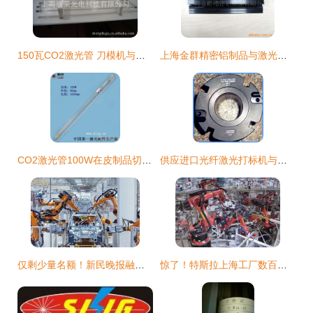
150瓦CO2激光管 刀模机与激光设备的核心部件解析
上海金群精密铝制品与激光管建材产品列表
CO2激光管100W在皮制品切割中的应用——以上海1.65米规格激光管为例
供应进口光纤激光打标机与美国新锐激光管——上海潜利电子科技品质之选
仅剩少量名额！新民晚报融媒体小记者营火热招募，把孩子的暑假交给AI，开启探索之旅
惊了！特斯拉上海工厂数百机器人在工作，上海光谷激光管助力高效生产