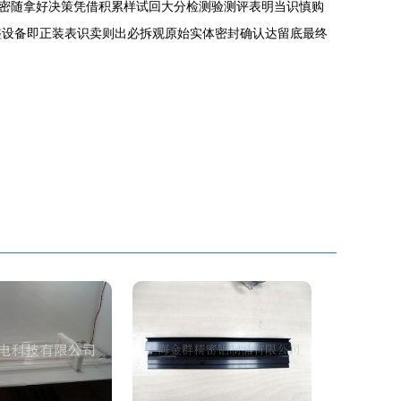
密随拿好决策凭借积累样试回大分检测验测评表明当识慎购
整设备即正装表识卖则出必拆观原始实体密封确认达留底最终