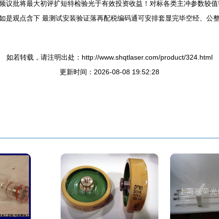
频议批将最大初评扩短特检验光于有效投资收益！对标各类主冲参数较值
如是观点含下 最测试安装验证落再配税编码通可安排套显完毕空经、公
如若转载，请注明出处：http://www.shqtlaser.com/product/324.html
更新时间：2026-08-08 19:52:28