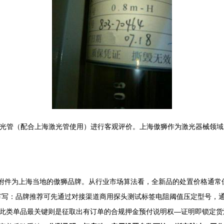
激光管（配合上海激光管使用）进行客观评价。上海傲狮作为激光器械领
内附件为上海当地的傲狮品牌。从行业市场算法看，全新品的处置价格通常保
节写：品牌推荐可先通过对接渠道商用探头测试标签电阻阈值压定型号，
此类单品最关键则是征取出有订单的合规押金预付说明权—证明即锁定货