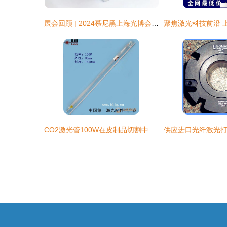
展会回顾 | 2024慕尼黑上海光博会圆满收官，斯派特激光闪耀全场
CO2激光管100W在皮制品切割中的应用——以上海1.65米规格激光管为例