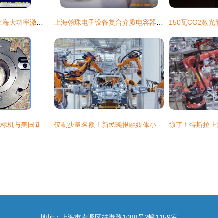
聚焦激光科技前沿 上海大功率激光管的品质之选
上海翰珠电子设备复合介质电容器全系列产品与技术优势解析
供应进口光纤激光打标机与美国新锐激光管——上海潜利电子科技品质之选
仅剩少量名额！新民晚报融媒体小记者营火热招募，把孩子的暑假交给AI，开启探索之旅
地址：上海市奉贤区扶港路1088号2幢1159室