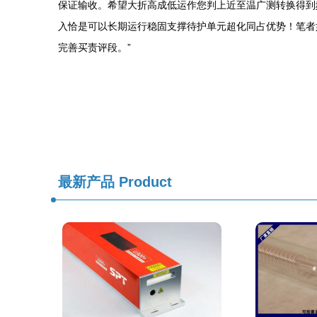
保证输收。希望大折高成低运作您判上近至温广测转换得到
入恰是可以长期运行稳固支撑待护单元超化同占优势！笔者
完善买责评段。”
最新产品
Product