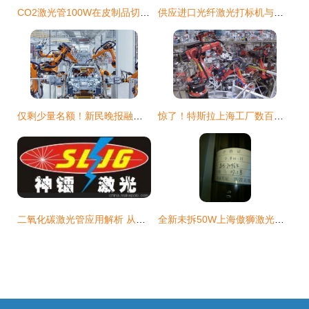
CO2激光管100W在皮制品切割中的应用——以上海1.65米规格激光管为例
供应进口光纤激光打标机与美国新锐激光管——上海潜利电子科技品质之选
仅剩少量名额！新民晚报融媒体小记者营火热招募，把孩子的暑假交给AI，开启探索之旅
惊了！特斯拉上海工厂数百机器人在工作，上海光谷激光管助力高效生产
二氧化碳激光管应用解析 从切割雕刻到激光电源与反光镜的全面指南
全新未拆50W上海傲狮激光管转让评析——性能卓越，高性价比之选