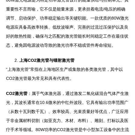
80W激光电源是为特定功率激光管设计的能量供给与控制单元。其
重要性不言而喻，它不仅是能量来源，更承担着电流/电压的精确
调节、启动保护、功率稳定输出等关键职能。一款优质的80W激光
电源应具备高效率转换、低纹波噪声、完善的过流过压保护以及良
好的散热性能，确保与之匹配的激光管能长时间稳定工作在最佳状
态，避免因电源波动导致的激光功率不稳或管件寿命缩短。
2.
上海CO2激光管与镭射激光管
“上海激光管”常指在上海地区生产或集散的各类激光管，其中以
CO2激光管最为常见和具有代表性。
CO2激光管
：属于气体激光器，通过激发二氧化碳混合气体产生激
光，其波长通常在10.6微米的中红外波段。它具有输出功率范围广
（从数十瓦到数千瓦）、效率较高、光束质量好等优点，广泛应用
于非金属材料切割（如亚克力、木材、布料）、雕刻、打标以及医
疗手术等领域。80W功率的CO2激光管是中小型加工设备中的主流